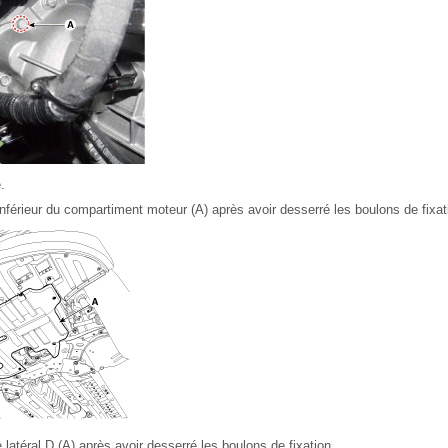
.
inférieur du compartiment moteur (A) après avoir desserré les boulons de fixat
latéral D (A) après avoir desserré les boulons de fixation.