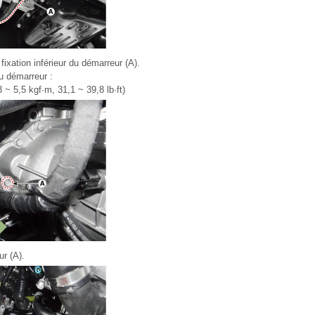
fixation inférieur du démarreur (A).
u démarreur :
 ~ 5,5 kgf·m, 31,1 ~ 39,8 lb·ft)
r (A).