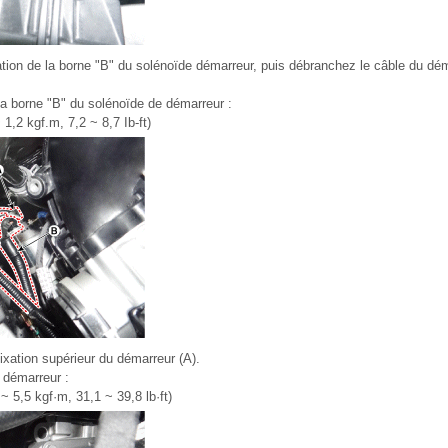
xation de la borne "B" du solénoïde démarreur, puis débranchez le câble du dém
la borne "B" du solénoïde de démarreur :
 1,2 kgf.m, 7,2 ~ 8,7 Ib-ft)
fixation supérieur du démarreur (A).
 démarreur :
~ 5,5 kgf·m, 31,1 ~ 39,8 lb·ft)