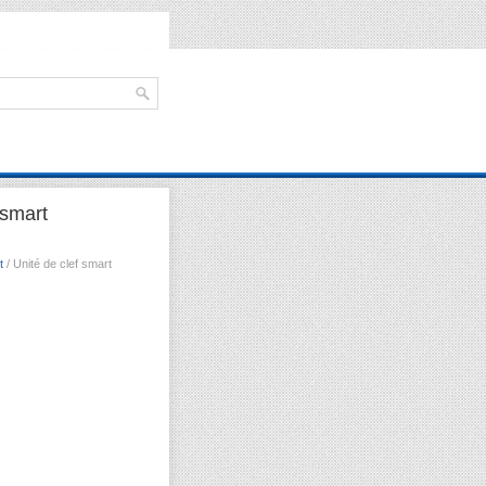
 smart
t
/ Unité de clef smart