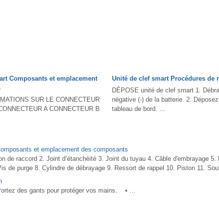
mart Composants et emplacement
Unité de clef smart Procédures de 
s
DÉPOSE unité de clef smart 1. Débra
ORMATIONS SUR LE CONNECTEUR
négative (-) de la batterie. 2. Dépose
 CONNECTEUR A CONNECTEUR B
tableau de bord. ...
 Composants et emplacement des composants
e raccord 2. Joint d’étanchéité 3. Joint du tuyau 4. Câble d'embrayage 5.
s de purge 8. Cylindre de débrayage 9. Ressort de rappel 10. Piston 11. Souff
n
z des gants pour protéger vos mains. • ...