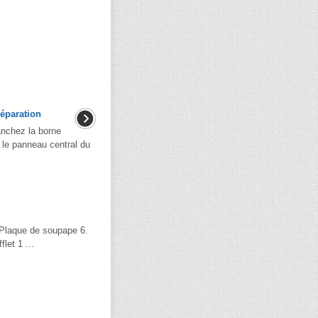
réparation
nchez la borne
z le panneau central du
 Plaque de soupape 6.
let 1 ...