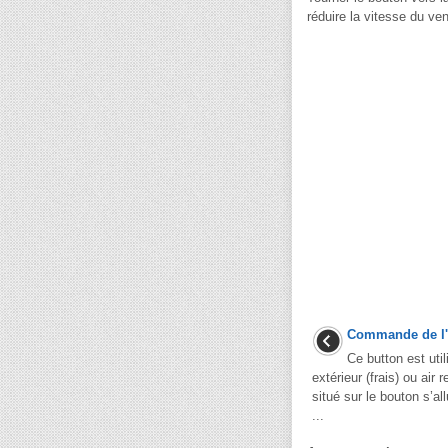
réduire la vitesse du vent
Commande de l'
Ce button est util
extérieur (frais) ou air
situé sur le bouton s’al
...