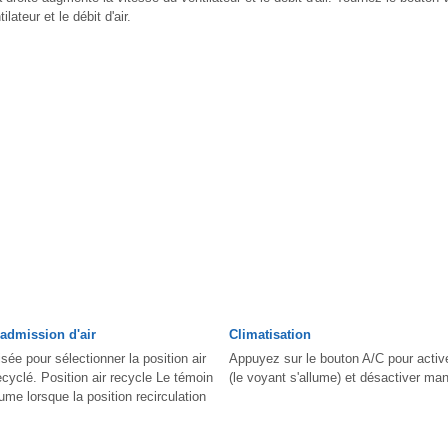
ilateur et le débit d'air.
admission d'air
Climatisation
isée pour sélectionner la position air
Appuyez sur le bouton A/C pour active
 recyclé. Position air recycle Le témoin
(le voyant s'allume) et désactiver man
lume lorsque la position recirculation