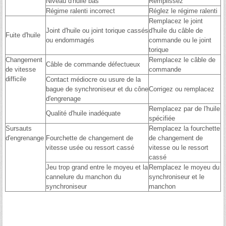
Niveau d′huile bas
Remplissez
Régime ralenti incorrect
Réglez le régime ralenti
Remplacez le joint
Joint d′huile ou joint torique cassés
d′huile du câble de
Fuite d′huile
ou endommagés
commande ou le joint
torique
Changement
Remplacez le câble de
Câble de commande défectueux
de vitesse
commande
difficile
Contact médiocre ou usure de la
bague de synchroniseur et du cône
Corrigez ou remplacez
d′engrenage
Remplacez par de l′huile
Qualité d′huile inadéquate
spécifiée
Sursauts
Remplacez la fourchette
d′engrenange
Fourchette de changement de
de changement de
vitesse usée ou ressort cassé
vitesse ou le ressort
cassé
Jeu trop grand entre le moyeu et la
Remplacez le moyeu du
cannelure du manchon du
synchroniseur et le
synchroniseur
manchon