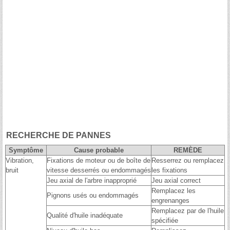
RECHERCHE DE PANNES
Symptôme
Cause probable
REMÈDE
Vibration,
Fixations de moteur ou de boîte de
Resserrez ou remplacez
bruit
vitesse desserrés ou endommagés
les fixations
Jeu axial de l′arbre inapproprié
Jeu axial correct
Remplacez les
Pignons usés ou endommagés
engrenanges
Remplacez par de l′huile
Qualité d′huile inadéquate
spécifiée