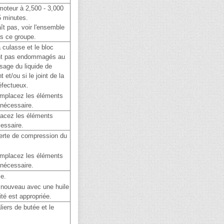
 moteur à 2,500 - 3,000
5 minutes.
ît pas, voir l'ensemble
s ce groupe.
a culasse et le bloc
nt pas endommagés au
sage du liquide de
 et/ou si le joint de la
éfectueux.
mplacez les éléments
 nécessaire.
acez les éléments
essaire.
perte de compression du
mplacez les éléments
 nécessaire.
le.
nouveau avec une huile
ité est appropriée.
liers de butée et le