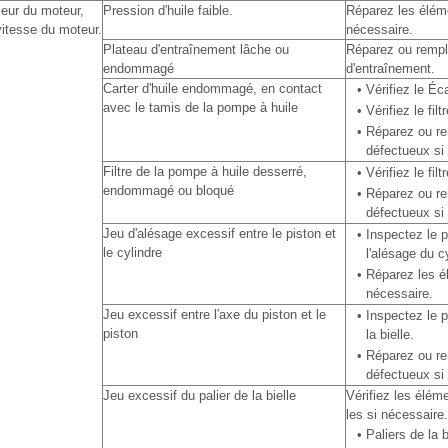
rieur du moteur,
Pression d′huile faible.
Réparez les élém
itesse du moteur.
nécessaire.
Plateau d'entraînement lâche ou
Réparez ou rempl
endommagé
d'entraînement.
Carter d'huile endommagé, en contact
•
Vérifiez le Éca
avec le tamis de la pompe à huile
•
Vérifiez le fil
•
Réparez ou re
défectueux si
Filtre de la pompe à huile desserré,
•
Vérifiez le fil
endommagé ou bloqué
•
Réparez ou re
défectueux si
Jeu d'alésage excessif entre le piston et
•
Inspectez le p
le cylindre
l'alésage du c
•
Réparez les é
nécessaire.
Jeu excessif entre l′axe du piston et le
•
Inspectez le p
piston
la bielle.
•
Réparez ou re
défectueux si
Jeu excessif du palier de la bielle
Vérifiez les élém
les si nécessaire.
•
Paliers de la b