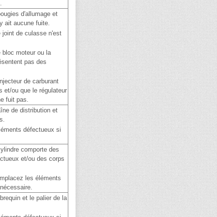
.
ougies d′allumage et
n'y ait aucune fuite.
e joint de culasse n'est
e bloc moteur ou la
ésentent pas des
'injecteur de carburant
 et/ou que le régulateur
e fuit pas.
îne de distribution et
s.
léments défectueux si
 cylindre comporte des
ctueux et/ou des corps
mplacez les éléments
 nécessaire.
ebrequin et le palier de la