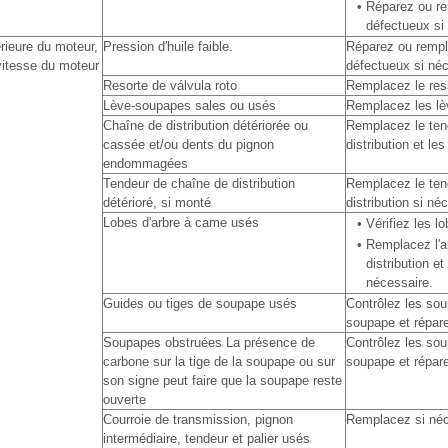
•
Réparez ou re
défectueux si
érieure du moteur,
Pression d′huile faible.
Réparez ou rempl
itesse du moteur
défectueux si néc
Resorte de válvula roto
Remplacez le res
Lève-soupapes sales ou usés
Remplacez les lè
Chaîne de distribution détériorée ou
Remplacez le ten
cassée et/ou dents du pignon
distribution et le
endommagées
Tendeur de chaîne de distribution
Remplacez le ten
détérioré, si monté
distribution si né
Lobes d'arbre à came usés
•
Vérifiez les l
•
Remplacez l'a
distribution e
nécessaire.
Guides ou tiges de soupape usés
Contrôlez les sou
soupape et répare
Soupapes obstruées La présence de
Contrôlez les sou
carbone sur la tige de la soupape ou sur
soupape et répare
son signe peut faire que la soupape reste
ouverte
Courroie de transmission, pignon
Remplacez si néc
intermédiaire, tendeur et palier usés