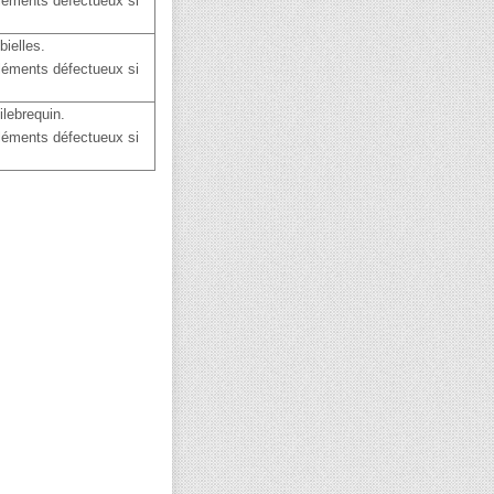
léments défectueux si
bielles.
léments défectueux si
ilebrequin.
léments défectueux si