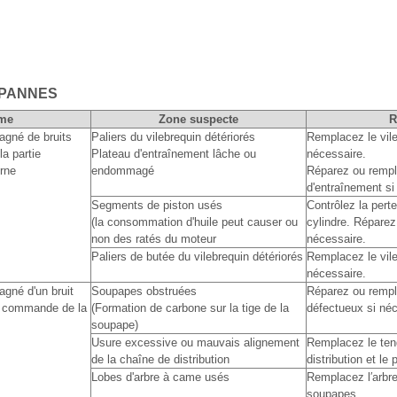
 PANNES
me
Zone suspecte
gné de bruits
Paliers du vilebrequin détériorés
Remplacez le vileb
a partie
Plateau d'entraînement lâche ou
nécessaire.
erne
endommagé
Réparez ou rempl
d'entraînement si
Segments de piston usés
Contrôlez la pert
(la consommation d'huile peut causer ou
cylindre. Réparez
non des ratés du moteur
nécessaire.
Paliers de butée du vilebrequin détériorés
Remplacez le vileb
nécessaire.
gné d'un bruit
Soupapes obstruées
Réparez ou rempl
de commande de la
(Formation de carbone sur la tige de la
défectueux si néc
soupape)
Usure excessive ou mauvais alignement
Remplacez le ten
de la chaîne de distribution
distribution et le
Lobes d'arbre à came usés
Remplacez l′arbre
soupapes.