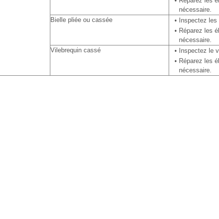
•
Réparez les é
nécessaire.
Bielle pliée ou cassée
•
Inspectez les 
•
Réparez les é
nécessaire.
Vilebrequin cassé
•
Inspectez le v
•
Réparez les é
nécessaire.