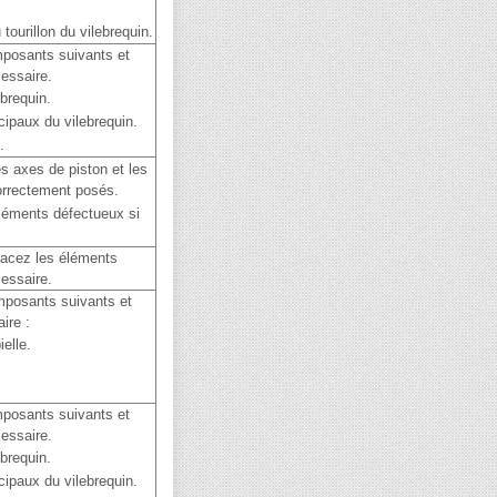
tourillon du vilebrequin.
mposants suivants et
cessaire.
ebrequin.
ncipaux du vilebrequin.
.
es axes de piston et les
correctement posés.
léments défectueux si
acez les éléments
essaire.
mposants suivants et
ire :
ielle.
mposants suivants et
cessaire.
ebrequin.
ncipaux du vilebrequin.