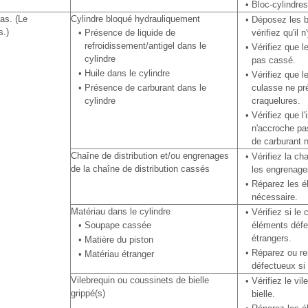
•
Bloc-cylindres
as. (Le
Cylindre bloqué hydrauliquement
•
Déposez les b
s.)
•
Présence de liquide de
vérifiez qu'il 
refroidissement/antigel dans le
•
Vérifiez que l
cylindre
pas cassé.
•
Huile dans le cylindre
•
Vérifiez que l
•
Présence de carburant dans le
culasse ne pr
cylindre
craquelures.
•
Vérifiez que l
n'accroche pas
de carburant n
Chaîne de distribution et/ou engrenages
•
Vérifiez la cha
de la chaîne de distribution cassés
les engrenage
•
Réparez les é
nécessaire.
Matériau dans le cylindre
•
Vérifiez si le
•
Soupape cassée
éléments défe
étrangers.
•
Matière du piston
•
Réparez ou re
•
Matériau étranger
défectueux si
Vilebrequin ou coussinets de bielle
•
Vérifiez le vil
grippé(s)
bielle.