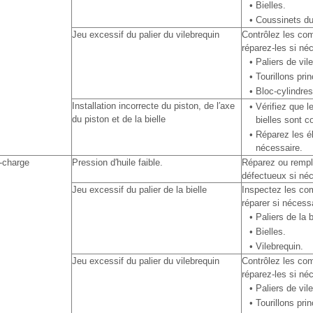
•
Bielles.
•
Coussinets du 
Jeu excessif du palier du vilebrequin
Contrôlez les co
réparez-les si né
•
Paliers de vil
•
Tourillons pri
•
Bloc-cylindres
Installation incorrecte du piston, de l′axe
•
Vérifiez que l
du piston et de la bielle
bielles sont 
•
Réparez les é
nécessaire.
-charge
Pression d′huile faible.
Réparez ou rempl
défectueux si néc
Jeu excessif du palier de la bielle
Inspectez les co
réparer si nécessa
•
Paliers de la b
•
Bielles.
•
Vilebrequin.
Jeu excessif du palier du vilebrequin
Contrôlez les co
réparez-les si né
•
Paliers de vil
•
Tourillons pri