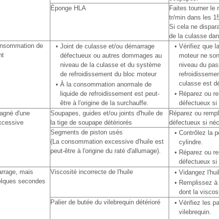
Éponge HLA
Faites tourner le
tr/min dans les 1
Si cela ne dispara
de la culasse dan
onsommation de
•
Joint de culasse et/ou démarrage
•
Vérifiez que l
nt
défectueux ou autres dommages au
moteur ne so
niveau de la culasse et du système
niveau du pas
de refroidissement du bloc moteur
refroidissement
culasse est d
•
À la consommation anormale de
liquide de refroidissement est peut-
•
Réparez ou re
être à l′origine de la surchauffe.
défectueux si
agné d′une
Soupapes, guides et/ou joints d'huile de
Réparez ou rempl
xcessive
la tige de soupape détériorés
défectueux si néc
Segments de piston usés
•
Contrôlez la 
(La consommation excessive d′huile est
cylindre.
peut-être à l′origine du raté d′allumage).
•
Réparez ou re
défectueux si
arrage, mais
Viscosité incorrecte de l′huile
•
Vidangez l′hui
elques secondes
•
Remplissez à 
dont la viscos
Palier de butée du vilebrequin détérioré
•
Vérifiez les pa
vilebrequin.