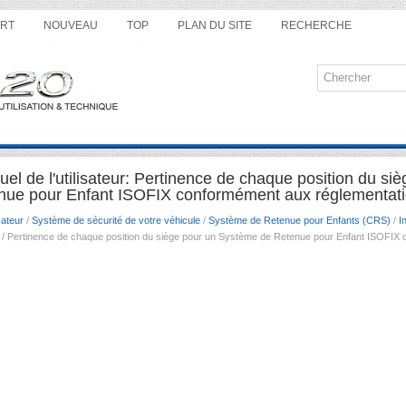
RT
NOUVEAU
TOP
PLAN DU SITE
RECHERCHE
el de l'utilisateur: Pertinence de chaque position du si
ue pour Enfant ISOFIX conformément aux réglementati
sateur
/
Système de sécurité de votre véhicule
/
Système de Retenue pour Enfants (CRS)
/
I
/ Pertinence de chaque position du siège pour un Système de Retenue pour Enfant ISOFIX