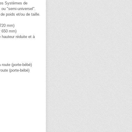
Ces Systèmes de
 ou "semi-universel".
 poids et/ou de taille.
r 720 mm)
ur 650 mm)
hauteur réduite et à
 route (porte-bébé)
route (porte-bébé)