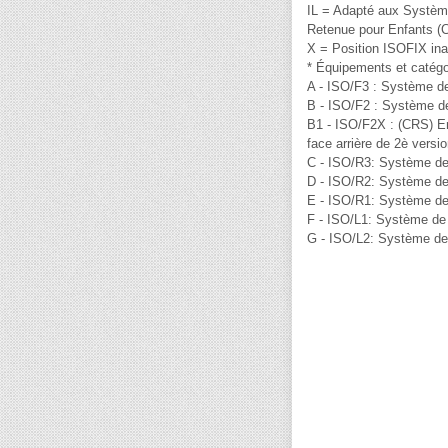
IL = Adapté aux Systèm
Retenue pour Enfants (C
X = Position ISOFIX ina
* Équipements et catégo
A - ISO/F3 : Système de
B - ISO/F2 : Système de
B1 - ISO/F2X : (CRS) En
face arrière de 2è vers
C - ISO/R3: Système de 
D - ISO/R2: Système de R
E - ISO/R1: Système de 
F - ISO/L1: Système de R
G - ISO/L2: Système de R