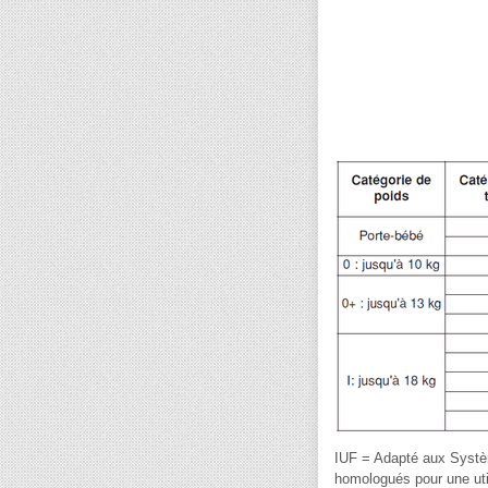
IUF = Adapté aux Systè
homologués pour une util