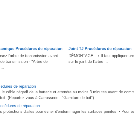
namique Procédures de réparation
Joint TJ Procédures de réparation
z l'arbre de transmission avant.
DÉMONTAGE • Il faut appliquer une 
de transmission - "Arbre de
sur le joint de l′arbre ...
...
cédures de réparation
 câble négatif de la batterie et attendre au moins 3 minutes avant de commen
oit. (Reportez-vous à Carrosserie - "Garniture de toit") ...
océdures de réparation
rotections d′ailes pour éviter d′endommager les surfaces peintes. • Pour 