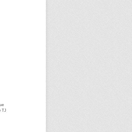
que
e TJ