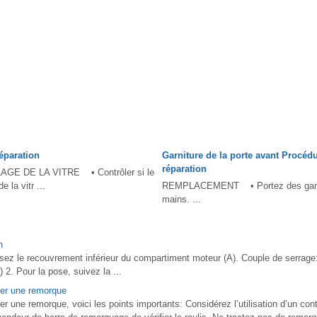
éparation
Garniture de la porte avant Procéd
réparation
E DE LA VITRE • Contrôler si le
 la vitr ...
REMPLACEMENT • Portez des gants
mains. ...
n
ez le recouvrement inférieur du compartiment moteur (A). Couple de serrage:
) 2. Pour la pose, suivez la ...
ter une remorque
r une remorque, voici les points importants: Considérez l’utilisation d’un cont