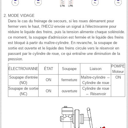
2.
MODE VIDAGE
Dans le cas du freinage de secours, si les roues démarrent pour
fermer vers le haut, l'HECU envoie un signal à l'électrovanne pour
réduire le liquide des freins, puis la tension alimente chaque solénoïde.
ce moment, la soupape d'admission est fermée et le liquide des freins
est bloqué à partir du maître-cylindre. En revanche, la soupape de
sortie est ouverte et le liquide des freins circule vers le réservoir en
passant par le cylindre de roue, ce qui entraîne une diminution de la
pression.
POMPE
ÉLECTROVANNE
ÉTAT
Soupape
Liaison
Moteur
Soupape d'entrée
Maître-cylindre ⇔
ON
ON
fermeture
(NO)
Cylindre de roue
Soupape de sortie
Cylindre de roue
ON
ouverture
(NC)
⇔ Réservoir