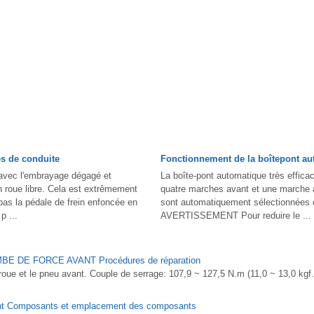
s de conduite
Fonctionnement de la boîtepont a
 avec l'embrayage dégagé et
La boîte-pont automatique très effic
 roue libre. Cela est extrêmement
quatre marches avant et une marche a
pas la pédale de frein enfoncée en
sont automatiquement sélectionnées 
p ...
AVERTISSEMENT Pour reduire le ...
E DE FORCE AVANT Procédures de réparation
ue et le pneu avant. Couple de serrage: 107,9 ~ 127,5 N.m (11,0 ~ 13,0 kgf
nt Composants et emplacement des composants