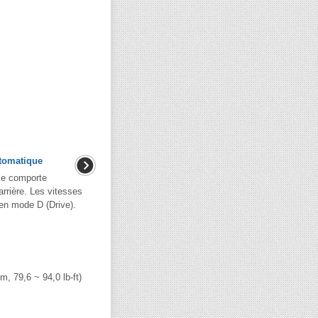
utomatique
ace comporte
rrière. Les vitesses
en mode D (Drive).
.m, 79,6 ~ 94,0 lb-ft)