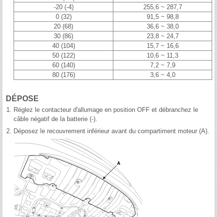
-20 (-4)
255,6 ~ 287,7
0 (32)
91,5 ~ 98,8
20 (68)
36,6 ~ 38,0
30 (86)
23,8 ~ 24,7
40 (104)
15,7 ~ 16,6
50 (122)
10,6 ~ 11,3
60 (140)
7,2 ~ 7,9
80 (176)
3,6 ~ 4,0
DÉPOSE
1.
Réglez le contacteur d'allumage en position OFF et débranchez le
câble négatif de la batterie (-).
2.
Déposez le recouvrement inférieur avant du compartiment moteur (A).