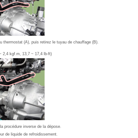
u thermostat (A), puis retirez le tuyau de chauffage (B).
 2,4 kgf.m, 13,7 ~ 17,4 lb-ft)
la procédure inverse de la dépose.
ur de liquide de refroidissement.