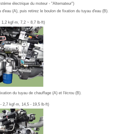
stème électrique du moteur - "Alternateur")
d'eau (A), puis retirez le boulon de fixation du tuyau d'eau (B).
1,2 kgf·m, 7,2 ~ 8,7 lb·ft)
ixation du tuyau de chauffage (A) et l'écrou (B).
 2,7 kgf·m, 14,5 - 19,5 lb·ft)