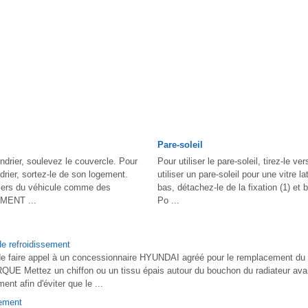
Pare-soleil
endrier, soulevez le couvercle. Pour
Pour utiliser le pare-soleil, tirez-le ve
drier, sortez-le de son logement.
utiliser un pare-soleil pour une vitre lat
driers du véhicule comme des
bas, détachez-le de la fixation (1) et 
MENT ...
Po ...
e refroidissement
e faire appel à un concessionnaire HYUNDAI agréé pour le remplacement du 
UE Mettez un chiffon ou un tissu épais autour du bouchon du radiateur avant
ent afin d'éviter que le ...
nement