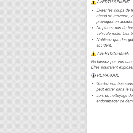
AVERTISSEMENT
Eviter les coups de fr
chaud se renverse, vo
provoquer un acciden
Ne placez pas de bout
véhicule roule. Des b
N'utilisez que des g
accident.
AVERTISSEMENT
Ne laissez pas vos canet
Elles pourraient explose
REMARQUE
Gardez vos boissons s
peut entrer dans le s
Lors du nettoyage de
endommager ce derni