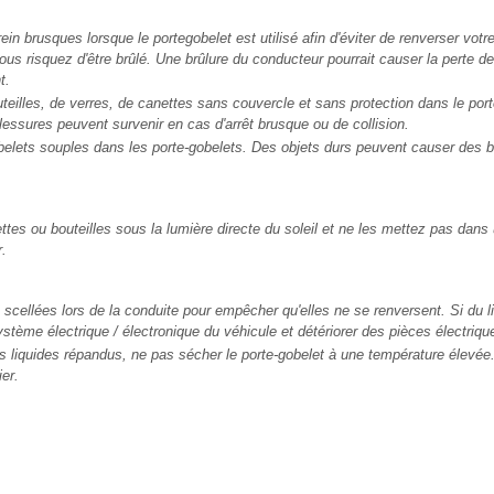
ein brusques lorsque le portegobelet est utilisé afin d'éviter de renverser votre
us risquez d'être brûlé. Une brûlure du conducteur pourrait causer la perte de
t.
eilles, de verres, de canettes sans couvercle et sans protection dans le por
lessures peuvent survenir en cas d'arrêt brusque ou de collision.
obelets souples dans les porte-gobelets. Des objets durs peuvent causer des 
tes ou bouteilles sous la lumière directe du soleil et ne les mettez pas dans
r.
cellées lors de la conduite pour empêcher qu'elles ne se renversent. Si du li
ystème électrique / électronique du véhicule et détériorer des pièces électriqu
s liquides répandus, ne pas sécher le porte-gobelet à une température élevée
er.