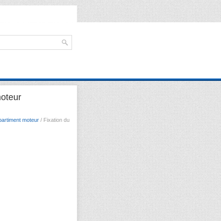
moteur
partiment moteur
/ Fixation du