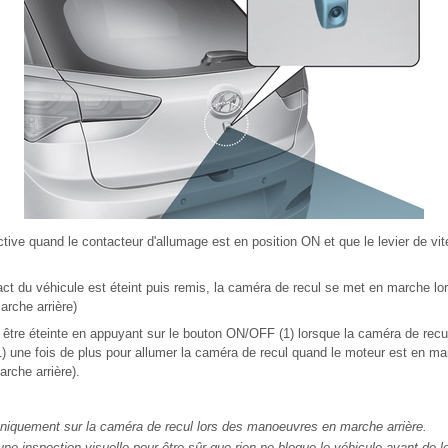
ive quand le contacteur d'allumage est en position ON et que le levier de vit
ct du véhicule est éteint puis remis, la caméra de recul se met en marche lor
arche arrière)
 être éteinte en appuyant sur le bouton ON/OFF (1) lorsque la caméra de recu
 une fois de plus pour allumer la caméra de recul quand le moteur est en mar
arche arrière).
iquement sur la caméra de recul lors des manoeuvres en marche arrière.
ne inspection visuelle pour être sûr que rien ne bloque le véhicule avant de 